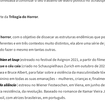
 convidada a continuar o seu trabalho de teatro político no Schau
rte da
Trilogia do Horror
.
 horror
, com o objetivo de dissecar as estruturas endêmicas que p
iferentes e em três contextos muito distintos, ela abre uma série d
do fazer o mesmo em tantas outras.
hien et loup
(estreado no festival de Avignon 2021, a partir do film
ue o céu caia
(criado no Schauspielhaus Zurich em outubro de 202
a e Bruce Albert, para falar sobre a violência da masculinidade tóx
minino em todas as suas emanações – mulheres, crianças e, finalmen
do silêncio
( estreou no Wiener Festwochen, em Viena, em junho de 
 da resistência, da revolução. Baseado no romance de Itamar Vieira 
sil, com atrizes brasileiras, em português.