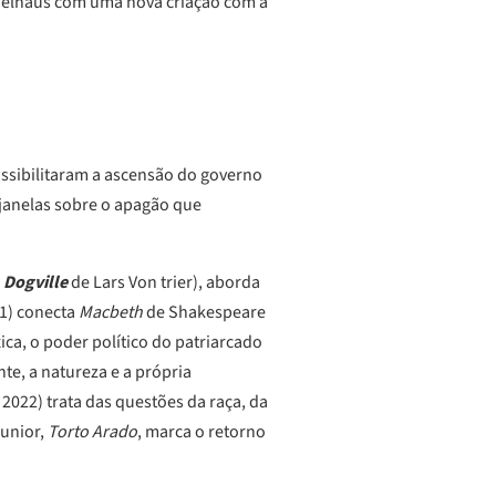
spielhaus com uma nova criação com a
ossibilitaram a ascensão do governo
e janelas sobre o apagão que
e
Dogville
de Lars Von trier), aborda
1) conecta
Macbeth
de Shakespeare
ica, o poder político do patriarcado
te, a natureza e a própria
2022) trata das questões da raça, da
Junior,
Torto Arado
, marca o retorno