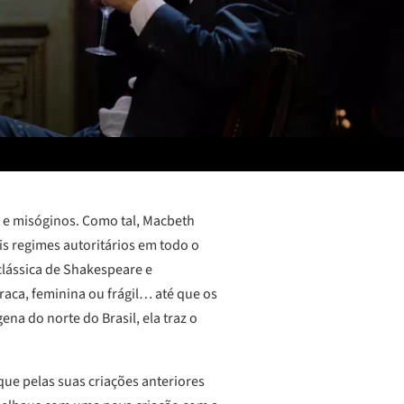
s e misóginos. Como tal, Macbeth
is regimes autoritários em todo o
 clássica de Shakespeare e
aca, feminina ou frágil… até que os
na do norte do Brasil, ela traz o
que pelas suas criações anteriores