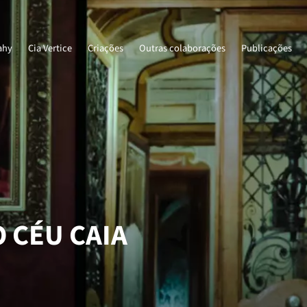
ahy
Cia Vertice
Criações
Outras colaborações
Publicações
 CÉU CAIA