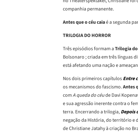
no Theaterspektakel, Christiane foi
companhia permanente.
Antes que o céu caia
é a segunda pa
TRILOGIA DO HORROR
Três episódios formam a
Trilogia do
Bolsonaro ; criada em três línguas d
está afetando uma nação e ameaçan
Nos dois primeiros capítulos
Entre c
os mecanismos do fascismo.
Antes q
com
A queda do céu
de Davi Kopenaw
e sua agressão inerente contra o fe
terra. Encerrando a trilogia,
Depois 
negação da História, do território e
de Christiane Jatahy à criação no Bra