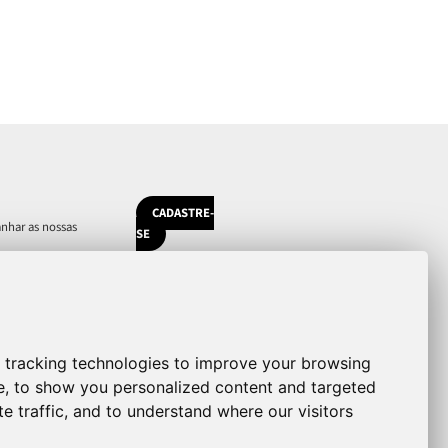
CADASTRE-
nhar as nossas
SE
Christiane Jatahy é artista associada ao
CENTQUATRE-PARIS. A Cia Vertice tem o
apoio de Direction régionale des affaires
culturelles d'Île-de-France - Ministère de la
Culture France.
 tracking technologies to improve your browsing
e, to show you personalized content and targeted
e traffic, and to understand where our visitors
eferências de cookies
Des. Emmanuel Dejonghe