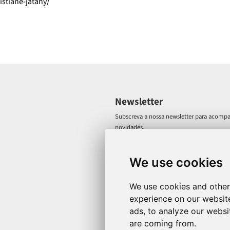
istiane-jatahy/
Newsletter
Subscreva a nossa newsletter para acompa
novidades.
We use cookies
We use cookies and other
experience on our websit
ads, to analyze our websit
are coming from.
Política de Privacidade
Notícia legal
Pr