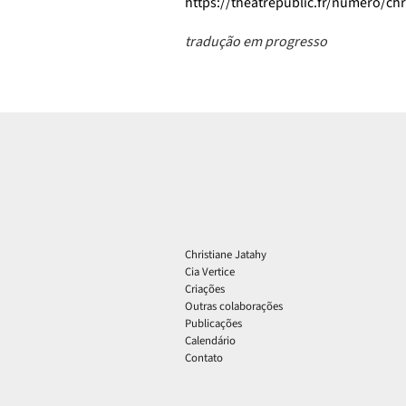
https://theatrepublic.fr/numero/chr
tradução em progresso
Christiane Jatahy
Cia Vertice
Criações
Outras colaborações
Publicações
Calendário
Contato