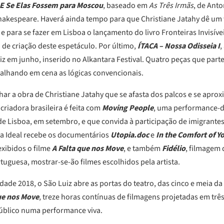
E Se Elas Fossem para Moscou
, baseado em
As Três Irmãs
, de Ant
Shakespeare. Haverá ainda tempo para que Christiane Jatahy dê um
 e para se fazer em Lisboa o lançamento do livro Fronteiras Invisíve
 de criação deste espetáculo. Por último,
ÍTACA – Nossa Odisseia I
,
iz em junho, inserido no Alkantara Festival. Quatro peças que parte
ralhando em cena as lógicas convencionais.
ar a obra de Christiane Jatahy que se afasta dos palcos e se aprox
criadora brasileira é feita com
Moving People
, uma performance-d
e Lisboa, em setembro, e que convida à participação de imigrante
ma Ideal recebe os documentários
Utopia.doc
e
In the Comfort of 
xibidos o filme
A Falta que nos Move
, e também
Fidélio
, filmagem 
tuguesa, mostrar-se-ão filmes escolhidos pela artista.
dade 2018, o São Luiz abre as portas do teatro, das cinco e meia da
ue nos Move
, treze horas contínuas de filmagens projetadas em trê
úblico numa performance viva.