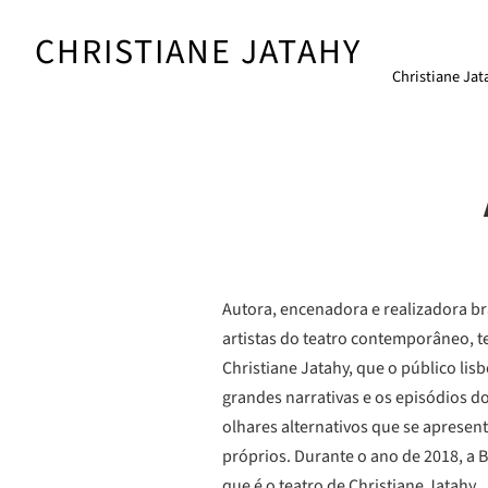
Skip
to
CHRISTIANE JATAHY
content
Christiane Jat
Autora, encenadora e realizadora br
artistas do teatro contemporâneo, t
Christiane Jatahy, que o público lis
grandes narrativas e os episódios do q
olhares alternativos que se apresen
próprios. Durante o ano de 2018, a B
que é o teatro de Christiane Jatahy.