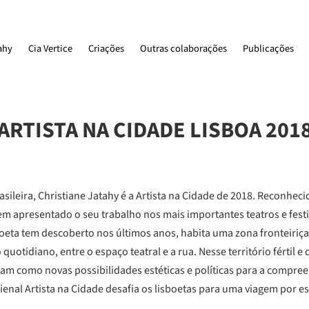
ahy
Cia Vertice
Criações
Outras colaborações
Publicações
ARTISTA NA CIDADE LISBOA 201
asileira, Christiane Jatahy é a Artista na Cidade de 2018. Reconhe
em apresentado o seu trabalho nos mais importantes teatros e fest
boeta tem descoberto nos últimos anos, habita uma zona fronteiriça 
uotidiano, entre o espaço teatral e a rua. Nesse território fértil e di
tam como novas possibilidades estéticas e políticas para a compr
ienal Artista na Cidade desafia os lisboetas para uma viagem por ess