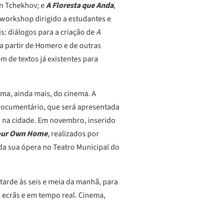
on Tchekhov; e
A Floresta que Anda
,
 workshop dirigido a estudantes e
is: diálogos para a criação de
A
 a partir de Homero e de outras
m de textos já existentes para
ima, ainda mais, do cinema. A
ocumentário, que será apresentada
s na cidade. Em novembro, inserido
Your Own Home
, realizados por
da sua ópera no Teatro Municipal do
 tarde às seis e meia da manhã, para
s ecrãs e em tempo real. Cinema,