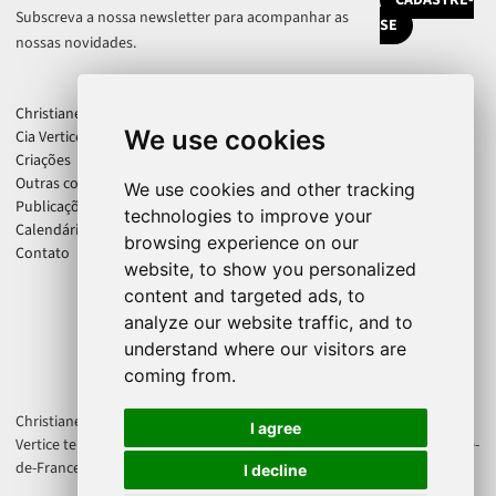
CADASTRE-
Subscreva a nossa newsletter para acompanhar as
SE
nossas novidades.
Christiane Jatahy
We use cookies
Cia Vertice
Criações
Outras colaborações
We use cookies and other tracking
Publicações
technologies to improve your
Calendário
browsing experience on our
Contato
website, to show you personalized
content and targeted ads, to
analyze our website traffic, and to
understand where our visitors are
coming from.
Christiane Jatahy é artista associada ao CENTQUATRE-PARIS. A Cia
I agree
Vertice tem o apoio de Direction régionale des affaires culturelles d'Île-
de-France - Ministère de la Culture France.
I decline