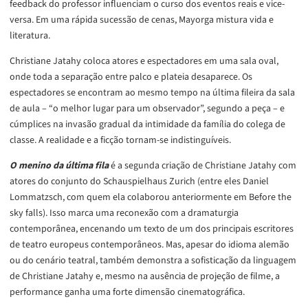
feedback do professor influenciam o curso dos eventos reais e vice-
versa. Em uma rápida sucessão de cenas, Mayorga mistura vida e
literatura.
Christiane Jatahy coloca atores e espectadores em uma sala oval,
onde toda a separação entre palco e plateia desaparece. Os
espectadores se encontram ao mesmo tempo na última fileira da sala
de aula – “o melhor lugar para um observador”, segundo a peça – e
cúmplices na invasão gradual da intimidade da família do colega de
classe. A realidade e a ficção tornam-se indistinguíveis.
O menino da última fila
é a segunda criação de Christiane Jatahy com
atores do conjunto do Schauspielhaus Zurich (entre eles Daniel
Lommatzsch, com quem ela colaborou anteriormente em Before the
sky falls). Isso marca uma reconexão com a dramaturgia
contemporânea, encenando um texto de um dos principais escritores
de teatro europeus contemporâneos. Mas, apesar do idioma alemão
ou do cenário teatral, também demonstra a sofisticação da linguagem
de Christiane Jatahy e, mesmo na ausência de projeção de filme, a
performance ganha uma forte dimensão cinematográfica.