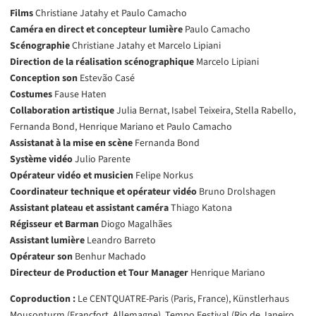
Films
Christiane Jatahy et Paulo Camacho
Caméra en direct et concepteur lumière
Paulo Camacho
Scénographie
Christiane Jatahy et Marcelo Lipiani
Direction de la réalisation scénographique
Marcelo Lipiani
Conception son
Estevão Casé
Costumes
Fause Haten
Collaboration artistique
Julia Bernat, Isabel Teixeira, Stella Rabello,
Fernanda Bond, Henrique Mariano et Paulo Camacho
Assistanat à la mise en scène
Fernanda Bond
Système vidéo
Julio Parente
Opérateur vidéo et musicien
Felipe Norkus
Coordinateur technique et opérateur vidéo
Bruno Drolshagen
Assistant plateau et assistant caméra
Thiago Katona
Régisseur et Barman
Diogo Magalhães
Assistant lumière
Leandro Barreto
Opérateur son
Benhur Machado
Directeur de Production et Tour Manager
Henrique Mariano
Coproduction :
Le CENTQUATRE-Paris (Paris, France), Künstlerhaus
Mousonturm (Francfort, Allemagne), Tempo Festival (Rio de Janeiro,