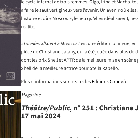
le cycle infernal de trois femmes, Olga, Irina et Macha, t
à faire le saut vertigineux vers l’avenir. Un avenir où elle
histoire et où « Moscou », le lieu qu’elles idéalisaient, ne
réalité.
Et si elles allaient à Moscou ?
est une édition bilingue, en 
pièce de Christiane Jatahy, qui a été jouée dans plus de d
dont les prix Shell et APTR de la meilleure mise en scène 
Shell de la meilleure actrice pour Stella Rabello.
Plus d’informations sur le site des
Editions Cobogó
Magazine
Théâtre/Public
, n° 251 : Christiane
17 mai 2024