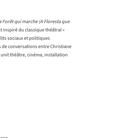
a Forêt qui marche (A Floresta que
t inspiré du classique théâtral «
its sociaux et politiques
de conversations entre Christiane
 unit théâtre, cinéma, installation