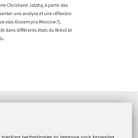
ne Christiane Jatahy, à partir des
senter une analyse et une réflexion
 se elas fossem pra Moscow?)
,
té dans différents états du Brésil et
is.
S'INSCRIRE
re nos actualités.
Christiane Jatahy est artiste associée au
 tracking technologies to improve your browsing