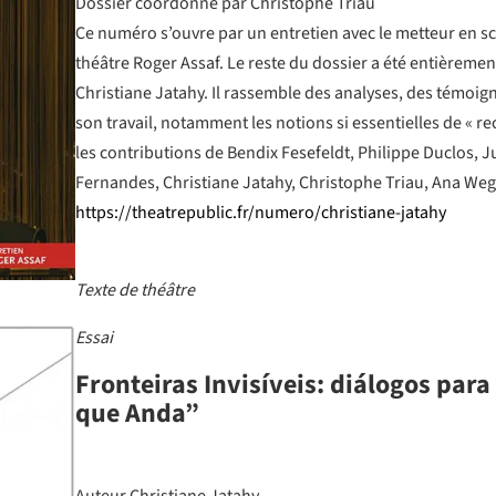
Dossier coordonné par Christophe Triau
Ce numéro s’ouvre par un entretien avec le metteur en sc
théâtre Roger Assaf. Le reste du dossier a été entièreme
Christiane Jatahy. Il rassemble des analyses, des témoign
son travail, notamment les notions si essentielles de « re
les contributions de Bendix Fesefeldt, Philippe Duclos, J
Fernandes, Christiane Jatahy, Christophe Triau, Ana Wegn
https://theatrepublic.fr/numero/christiane-jatahy
Texte de théâtre
Essai
Fronteiras Invisíveis: diálogos para
que Anda”