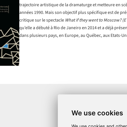
trajectoire artistique de la dramaturge et metteure en scè
années 1990. Mais son objectif plus spécifique est de pré
critique sur le spectacle
What if they went to Moscow? (E
qu’elle a débuté à Rio de Janeiro en 2014 et a déjà présen
dans plusieurs pays, en Europe, au Québec, aux Etats-Un
Newsletter
We use cookies
Inscrivez-vous à notre newsletter pour suiv
We use cookies and other