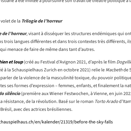
stiane a été invitée à poursuivre son travail de théâtre politique à
volet de la
Trilogie de l’horre
ur
e de l’horreur
, visant à disséquer les structures endémiques qui on
rois langues différentes et dans trois contextes très différents, il
 qui menace de faire de même dans tant d’autres.
hien et loup
(créé au Festival d’Avignon 2021, d’après le film
Dogvill
éé à la Schauspielhaus Zurich en octobre 2021) relie le
Macbeth
de 
arler de la violence de la masculinité toxique, du pouvoir politique
tes ses formes d’expression – femmes, enfants, et finalement la nat
do silêncio
(première aux Wiener Festwochen, à Vienne, en juin 2022
e la résistance, de la révolution. Basé sur le roman
Torto Arado
d’Itam
Brésil, avec des actrices brésiliennes.
hauspielhaus.ch/en/kalender/21319/before-the-sky-falls