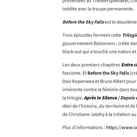
présentées au Theaterspektakel, Chri
inédite avec la troupe permanente.
Before the Sky Falls
est le deuxième 
Trois épisodes forment cette
Trilogi
gouvernement Bolsonaro ; créée dans t
black-out qui a touché une nation et
Les deux premiers chapitres
Entre c
fascisme. Et
Before the Sky Falls
(cr
Davi Kopenawa et Bruce Albert pour p
inhérente contre le féminin dans tou
la trilogie,
Après le Silence
/ Depois 
déni de l’histoire, du territoire et d
de Christiane Jatahy à la création au 
Plus d’informations :
https://www.sc