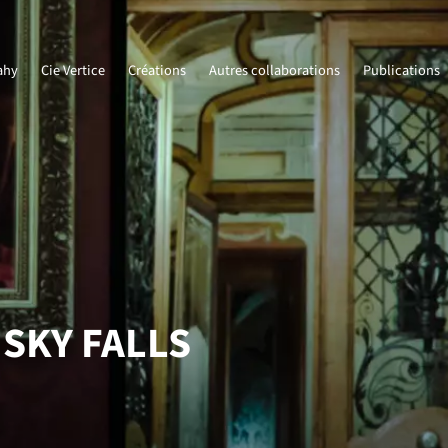
ahy
Cie Vertice
Créations
Autres collaborations
Publications
SKY FALLS