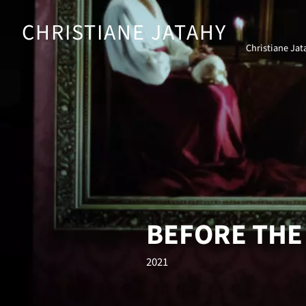
Skip
to
CHRISTIANE JATAHY
content
Christiane Jat
BEFORE THE 
2021