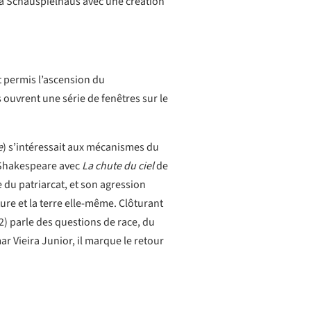
 la Schauspielhaus avec une création
t permis l’ascension du
s ouvrent une série de fenêtres sur le
e
) s’intéressait aux mécanismes du
Shakespeare avec
La chute du ciel
de
 du patriarcat, et son agression
ure et la terre elle-même. Clôturant
) parle des questions de race, du
ar Vieira Junior, il marque le retour