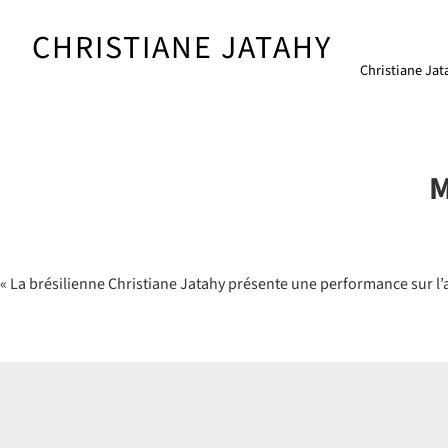
Skip
to
CHRISTIANE JATAHY
content
Christiane Jat
M
« La brésilienne Christiane Jatahy présente une performance sur l’