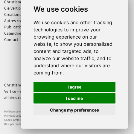
Christiane Jatahy
We use cookies
Cie Vertice
Créations
Autres collaborations
We use cookies and other tracking
Publications
technologies to improve your
Calendrier
browsing experience on our
Contact
website, to show you personalized
content and targeted ads, to
analyze our website traffic, and to
understand where our visitors are
coming from.
Christiane Jatahy est artiste associée au CENTQUATRE-PARIS. La Cie
I agree
Vertice – Axis Produtions est soutenue par la Direction régionale des
affaires culturelles d'Île-de-France et le Ministère de la Culture France.
I decline
Change my preferences
Politique de confidentialité
Mentions Légales
Cookie préférences
Dév. par Emmanuel Dejonghe