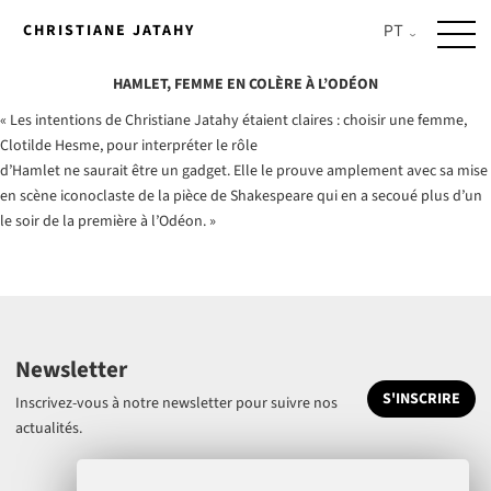
Skip
CHRISTIANE JATAHY
to
content
HAMLET, FEMME EN COLÈRE À L’ODÉON
« Les intentions de Christiane Jatahy étaient claires : choisir une femme,
Clotilde Hesme, pour interpréter le rôle
d’Hamlet ne saurait être un gadget. Elle le prouve amplement avec sa mise
en scène iconoclaste de la pièce de Shakespeare qui en a secoué plus d’un
le soir de la première à l’Odéon. »
Newsletter
S'INSCRIRE
Inscrivez-vous à notre newsletter pour suivre nos
actualités.