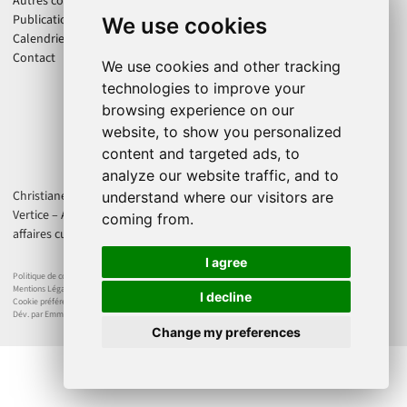
Autres collaborations
Publications
We use cookies
Calendrier
Contact
We use cookies and other tracking
technologies to improve your
browsing experience on our
website, to show you personalized
content and targeted ads, to
analyze our website traffic, and to
Christiane Jatahy est artiste associée au CENTQUATRE-PARIS. La Cie
understand where our visitors are
Vertice – Axis Produtions est soutenue par la Direction régionale des
coming from.
affaires culturelles d'Île-de-France et le Ministère de la Culture France.
I agree
Politique de confidentialité
Mentions Légales
I decline
Cookie préférences
Dév. par Emmanuel Dejonghe
Change my preferences