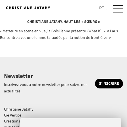
Skip
CHRISTIANE JATAHY
to
content
CHRISTIANE JATAHY, HAUT LES « SŒURS »
« Metteure en scène en vue, la Brésilienne présente «What If .. », à Paris.
Rencontre avec une femme taraudée par la notion de frontières. »
Newsletter
S'INSCRIRE
Inscrivez-vous à notre newsletter pour suivre nos
actualités.
Christiane Jatahy
Cie Vertice
Créations