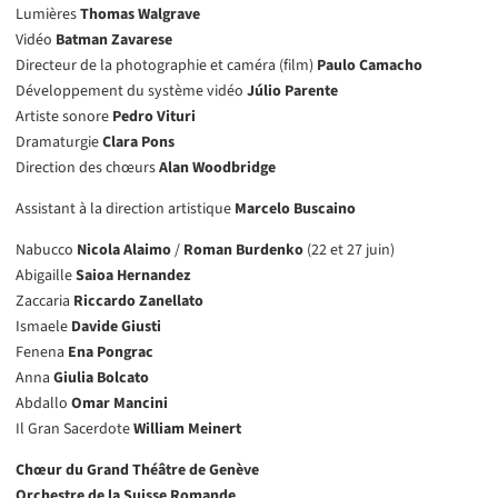
Lumières
Thomas Walgrave
Vidéo
Batman Zavarese
Directeur de la photographie et caméra (film)
Paulo Camacho
Développement du système vidéo
Júlio Parente
Artiste sonore
Pedro Vituri
Dramaturgie
Clara Pons
Direction des chœurs
Alan Woodbridge
Assistant à la direction artistique
Marcelo Buscaino
Nabucco
Nicola Alaimo
/
Roman Burdenko
(22 et 27 juin)
Abigaille
Saioa Hernandez
Zaccaria
Riccardo Zanellato
Ismaele
Davide Giusti
Fenena
Ena Pongrac
Anna
Giulia Bolcato
Abdallo
Omar Mancini
Il Gran Sacerdote
William Meinert
Chœur du Grand Théâtre de Genève
Orchestre de la Suisse Romande