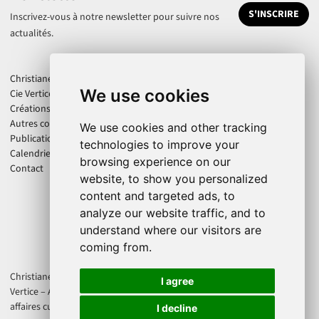
S'INSCRIRE
Inscrivez-vous à notre newsletter pour suivre nos
actualités.
Christiane Jatahy
We use cookies
Cie Vertice
Créations
Autres collaborations
We use cookies and other tracking
Publications
technologies to improve your
Calendrier
browsing experience on our
Contact
website, to show you personalized
content and targeted ads, to
analyze our website traffic, and to
understand where our visitors are
coming from.
Christiane Jatahy est artiste associée au CENTQUATRE-PARIS. La Cie
I agree
Vertice – Axis Produtions est soutenue par la Direction régionale des
affaires culturelles d'Île-de-France et le Ministère de la Culture France.
I decline