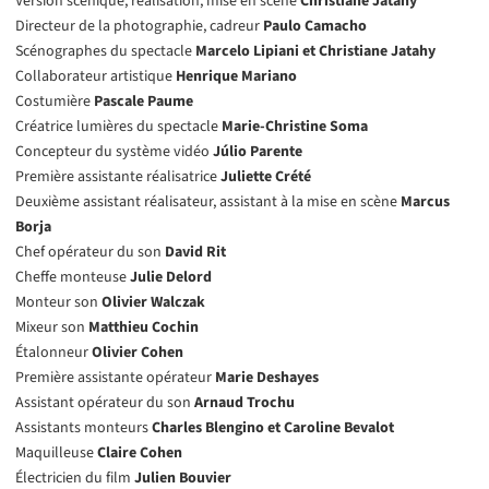
Version scénique, réalisation, mise en scène
Christiane Jatahy
Directeur de la photographie, cadreur
Paulo Camacho
Scénographes du spectacle
Marcelo Lipiani et Christiane Jatahy
Collaborateur artistique
Henrique Mariano
Costumière
Pascale Paume
Créatrice lumières du spectacle
Marie-Christine Soma
Concepteur du système vidéo
Júlio Parente
Première assistante réalisatrice
Juliette Crété
Deuxième assistant réalisateur, assistant à la mise en scène
Marcus
Borja
Chef opérateur du son
David Rit
Cheffe monteuse
Julie Delord
Monteur son
Olivier Walczak
Mixeur son
Matthieu Cochin
Étalonneur
Olivier Cohen
Première assistante opérateur
Marie Deshayes
Assistant opérateur du son
Arnaud Trochu
Assistants monteurs
Charles Blengino et Caroline Bevalot
Maquilleuse
Claire Cohen
Électricien du film
Julien Bouvier