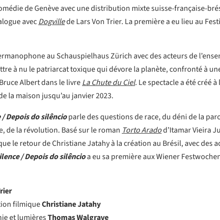
Comédie de Genève avec une distribution mixte suisse-française-bré
alogue avec
Dogville
de Lars Von Trier. La première a eu lieu au Fest
germanophone au Schauspielhaus Zürich avec des acteurs de l’ensem
re à nu le patriarcat toxique qui dévore la planète, confronté à u
ruce Albert dans le livre
La Chute du Ciel
. Le spectacle a été créé 
 de la maison jusqu’au janvier 2023.
 / Depois do silêncio
parle des questions de race, du déni de la par
nce, de la révolution. Basé sur le roman
Torto Arado
d’Itamar Vieira Ju
e le retour de Christiane Jatahy à la création au Brésil, avec des ac
ilence / Depois do silêncio
a eu sa première aux Wiener Festwochen, 
rier
tion filmique
Christiane Jatahy
hie et lumières
Thomas Walgrave