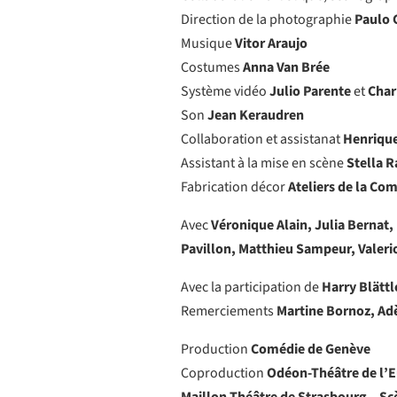
Direction de la photographie
Paulo
Musique
Vitor Araujo
Costumes
Anna Van Brée
Système vidéo
Julio Parente
et
Char
Son
Jean Keraudren
Collaboration et assistanat
Henriqu
Assistant à la mise en scène
Stella R
Fabrication décor
Ateliers de la Co
Avec
Véronique Alain, Julia Bernat
Pavillon, Matthieu Sampeur, Valer
Avec la participation de
Harry Blättl
Remerciements
Martine Bornoz, Adèl
Production
Comédie de Genève
Coproduction
Odéon-Théâtre de l’Eu