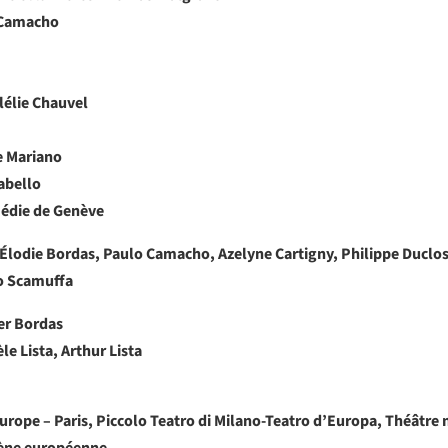
 Camacho
lélie Chauvel
e Mariano
abello
médie de Genève
, Élodie Bordas, Paulo Camacho, Azelyne Cartigny, Philippe Duclo
io Scamuffa
er Bordas
e Lista, Arthur Lista
rope – Paris, Piccolo Teatro di Milano-Teatro d’Europa, Théâtre 