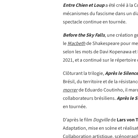
Entre Chien et Loup
a été créé à la 
mécanismes du fascisme dans un di
spectacle continue en tournée.
Before the Sky Falls
, une création 
le
Macbeth
de Shakespeare pour mett
selon les mots de Davi Kopenawa et B
2021, et a continué sur le répertoire
Clôturant la trilogie,
Après le Silence
Brésil, du territoire et de la résista
morrer
de Eduardo Coutinho, il marqu
collaborateurs brésiliens.
Après le S
en tournée.
D’après le film
Dogville
de
Lars von T
Adaptation, mise en scène et réalisa
Collaboration artistique, scénograp